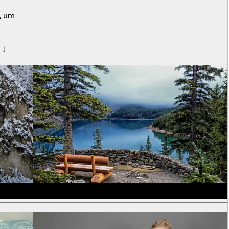
, um
 ↓