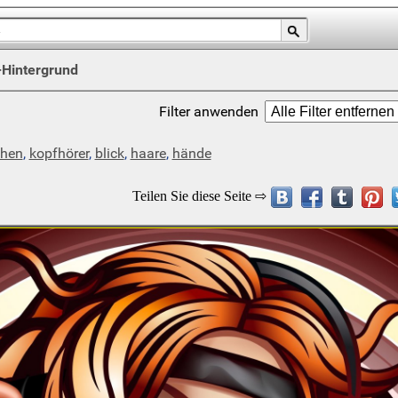
-Hintergrund
Filter anwenden
hen
,
kopfhörer
,
blick
,
haare
,
hände