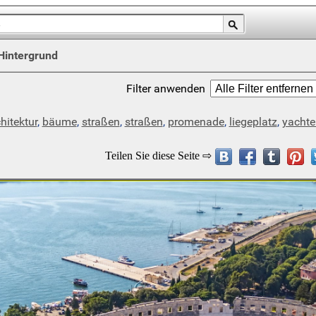
Hintergrund
Filter anwenden
hitektur
,
bäume
,
straßen
,
straßen
,
promenade
,
liegeplatz
,
yachte