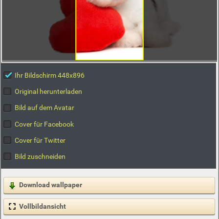
Ihr Bildschirm 448x896
Original herunterladen
Bild auf dem Avatar
Cover für Facebook
Cover für Twitter
Bild zuschneiden
Download wallpaper
Vollbildansicht