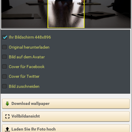
Ihr Bildschirm 448x896
Original herunterladen
Bild auf dem Avatar
Cover für Facebook
Cover für Twitter
Bild zuschneiden
Download wallpaper
Vollbildansicht
Laden Sie Ihr Foto hoch