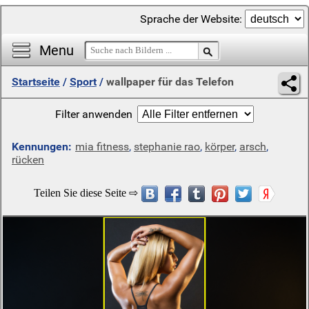
Sprache der Website:
Menu
Startseite
/
Sport
/
wallpaper für das Telefon
Filter anwenden
Kennungen:
mia fitness
,
stephanie rao
,
körper
,
arsch
,
rücken