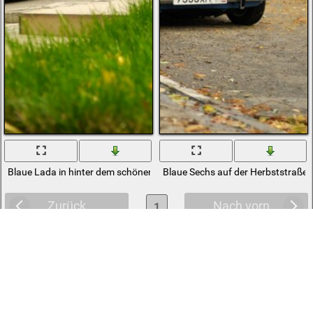
Blaue Lada in hinter dem schönen Gras
Blaue Sechs auf der Herbststraße
Zurück
Nach vorn
1
Kennungen:
auto
,
dreier
,
hintergrund
,
klassiker
,
lada
resto
,
,
,
niedrige klassiker
,
,
klassisch
low classic
vaz
vasen
,
vasen 2103
,
,
vaz 2103
,
,
,
0
retro
stil
Copyright © 2012-2026 Amdoit | Designed by
Amdoit