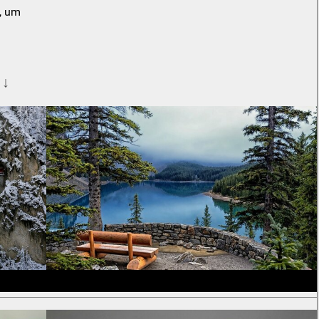
, um
 ↓