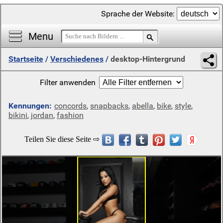
Sprache der Website:
Menu
Startseite
/
Verschiedenes
/
desktop-Hintergrund
Filter anwenden
Kennungen:
concords
,
snapbacks
,
abella
,
bike
,
style
,
bikini
,
jordan
,
fashion