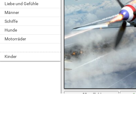
Liebe und Gefühle
Männer
Schiffe
Hunde
Motorräder
Kinder
vollbild
Schießen Sie den Yak-3-Kämpfer und