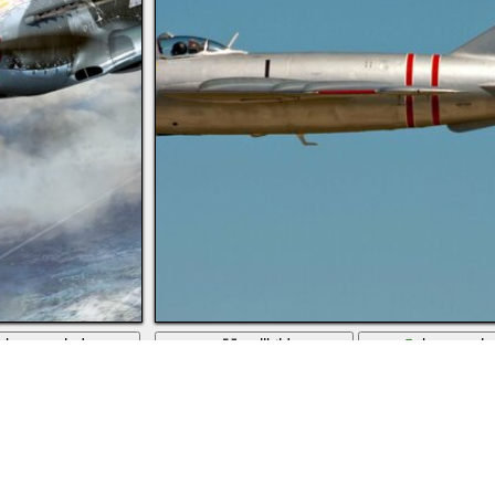
herunterladen
vollbild
herunterl
 den he-111-Bomber
Sowjetischer Kämpfer mig 15 am offenen Himme