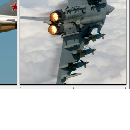
aden
vollbild
herunterladen
l
Ein vernichtender Kämpfer ist bereit, Raketen im Kampf einz