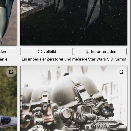
aden
vollbild
herunterladen
anie
Ein imperialer Zerstörer und mehrere Star Wars-SID-Kämpfer,