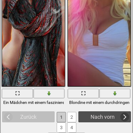
Ein Mädchen mit einem faszinierenden Blick mit einem Schädel in der 
Blondine mit einem durchdringende
Zurück
Nach vorn
1
2
3
4