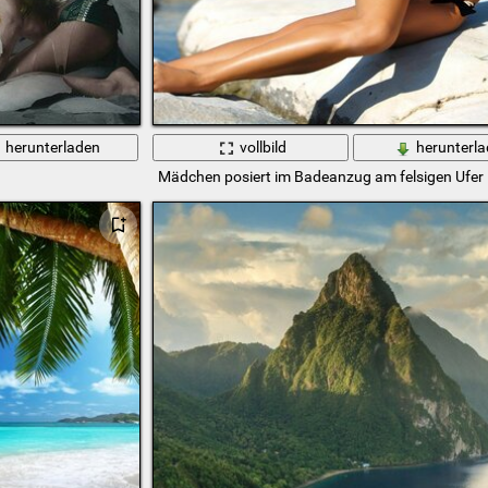
herunterladen
vollbild
herunterl
Mädchen posiert im Badeanzug am felsigen Ufer