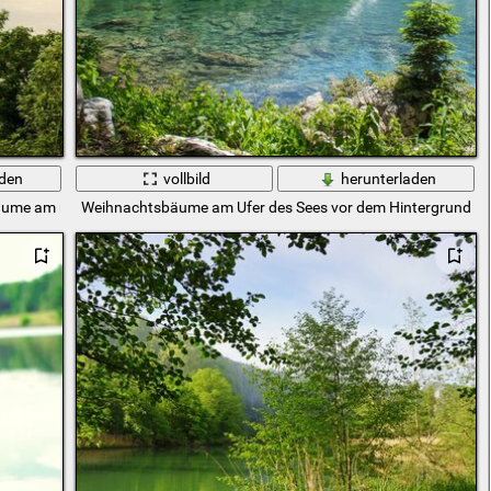
aden
vollbild
herunterladen
äume am rechten Ufer vor dem Hintergrund des Himmels in weißen Wolke
Weihnachtsbäume am Ufer des Sees vor dem Hintergrund de