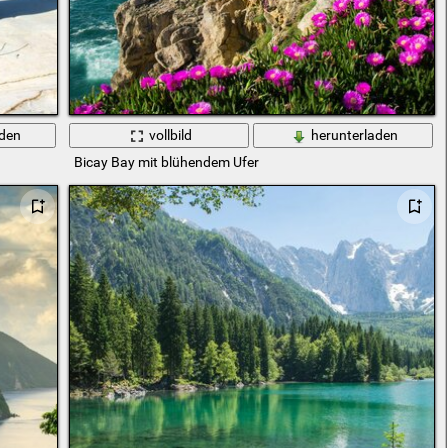
aden
vollbild
herunterladen
Bicay Bay mit blühendem Ufer