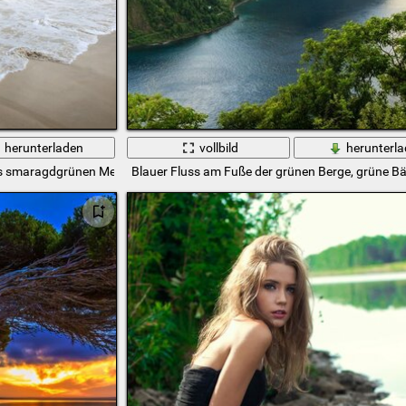
herunterladen
vollbild
herunterl
des smaragdgrünen Meeres
Blauer Fluss am Fuße der grünen Berge, grüne B