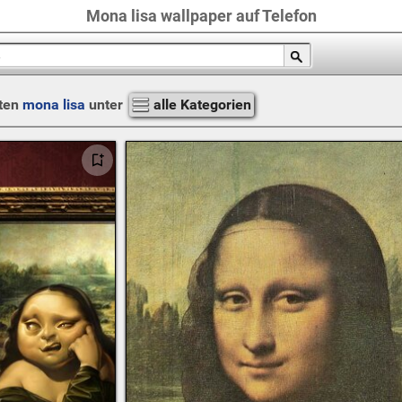
Mona lisa wallpaper auf Telefon
ten
mona lisa
unter
alle Kategorien